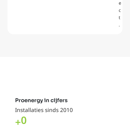
e
c
t
.
Proenergy in cijfers
Installaties sinds 2010
0
+