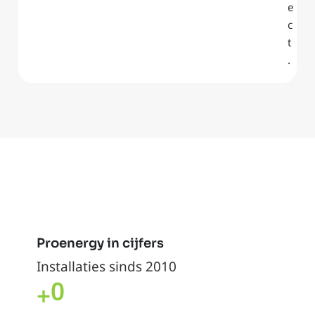
e
c
t
.
Proenergy in cijfers
Installaties sinds 2010
0
+