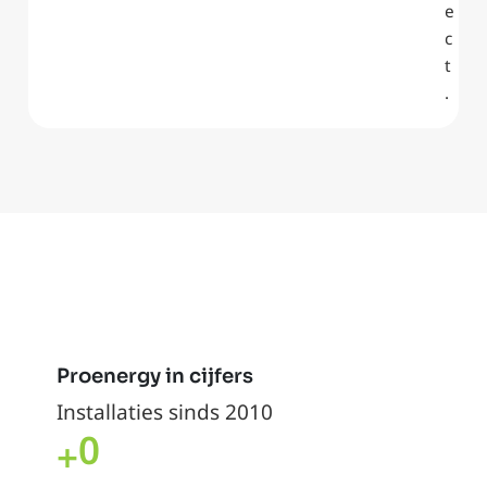
e
c
t
.
Proenergy in cijfers
Installaties sinds 2010
0
+