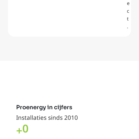
e
c
t
.
Proenergy in cijfers
Installaties sinds 2010
0
+