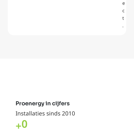
e
c
t
.
Proenergy in cijfers
Installaties sinds 2010
0
+