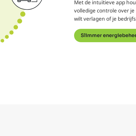
Met de intuïtieve app hou 
volledige controle over j
wilt verlagen of je bedrij
Slimmer energiebehe