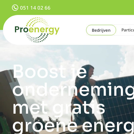
051 14 02 66
Partic
Bedrijven
Boost je
ondernemin
met gratis
groene energ