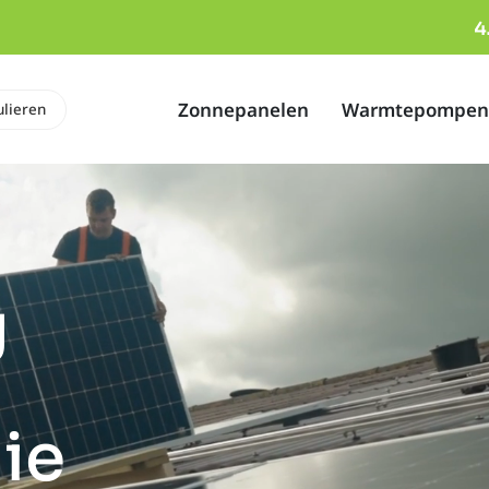
Zonnepanelen
Warmtepompen
ulieren
g
ie