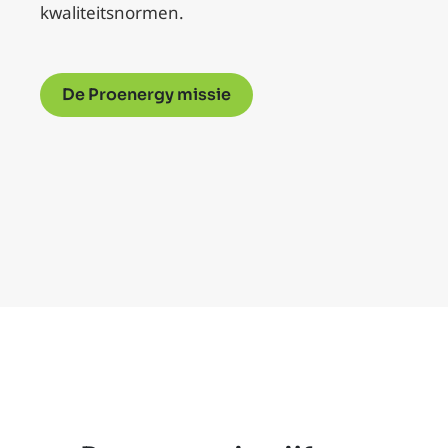
kwaliteitsnormen.
De Proenergy missie