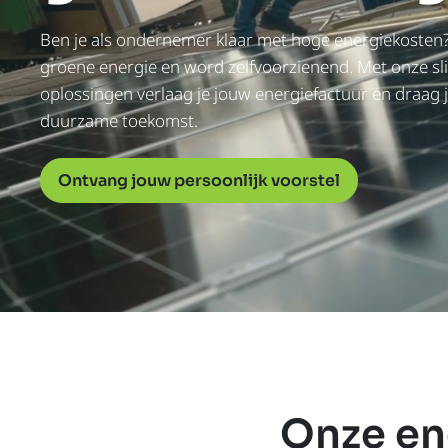
Ben je als ondernemer klaar met hoge energiekosten?
groene energie en word zelfvoorzienend. Met onze s
oplossingen verlaag je jouw energiefactuur en draag j
duurzame toekomst.
Ontvang jouw persoonlijk voorstel
Onze en