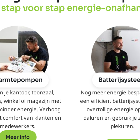
stap voor stap energie-onafhan
armtepompen
Batterijsyst
 je kantoor, toonzaal,
Nog meer energie besp
, winkel of magazijn met
een efficiënt batterijsys
 minder energie. Verhoog
overtollige energie op
et comfort van klanten en
daluren en gebruik je z
medewerkers.
piekuren.
Meer info