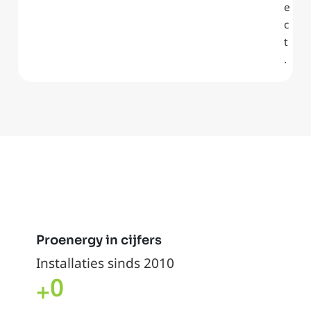
e
c
t
.
Proenergy in cijfers
Installaties sinds 2010
0
+