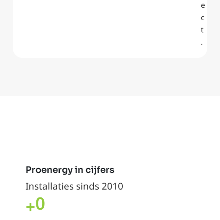
e
c
t
.
Proenergy in cijfers
Installaties sinds 2010
0
+