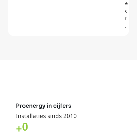
e
c
t
.
Proenergy in cijfers
Installaties sinds 2010
0
+