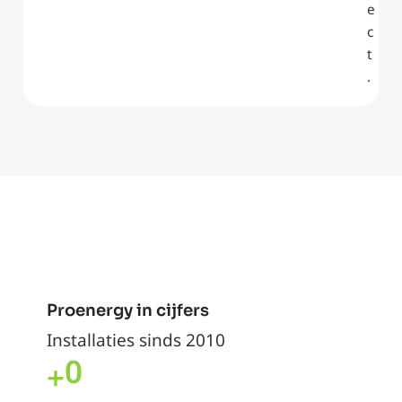
e
c
t
.
Proenergy in cijfers
Installaties sinds 2010
0
+