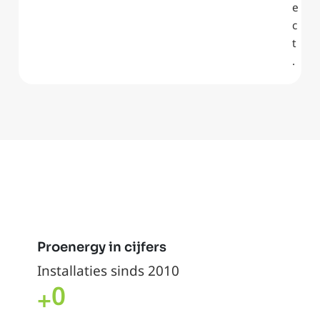
e
c
t
.
Proenergy in cijfers
Installaties sinds 2010
0
+