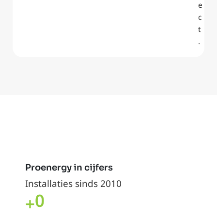
e
c
t
.
Proenergy in cijfers
Installaties sinds 2010
0
+