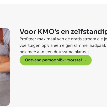
Voor KMO’s en zelfstandi
Profiteer maximaal van de gratis stroom die 
voertuigen op via een eigen slimme laadpaal.
ook mee aan een duurzame planeet.
Ontvang persoonlijk voorstel →