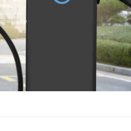
 meer
talleren is
n wil rijden