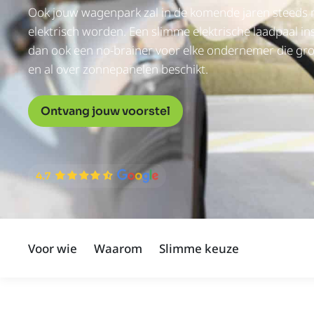
Ook jouw wagenpark zal in de komende jaren steeds
elektrisch worden. Een slimme elektrische laadpaal ins
dan ook een no-brainer voor elke ondernemer die groe
en al over zonnepanelen beschikt.
Ontvang jouw voorstel
Voor wie
Waarom
Slimme keuze