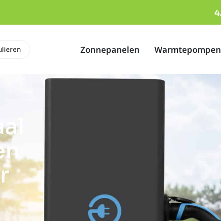
Zonnepanelen
Warmtepompen
ulieren
aal
en
r