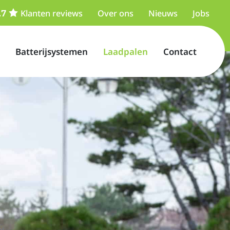
Klanten reviews
Over ons
Nieuws
Jobs
Batterijsystemen
Laadpalen
Contact