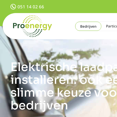
051 14 02 66
Partic
Bedrijven
Elektrische laadp
installeren: ook e
slimme keuze voo
bedrijven